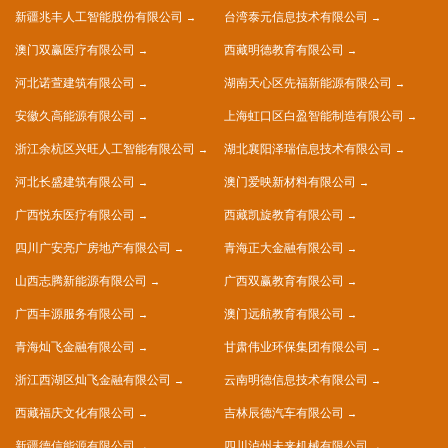
新疆兆丰人工智能股份有限公司
台湾泰元信息技术有限公司
澳门双赢医疗有限公司
西藏明德教育有限公司
河北诺萱建筑有限公司
湖南天心区先福新能源有限公司
安徽久高能源有限公司
上海虹口区白盈智能制造有限公司
浙江余杭区兴旺人工智能有限公司
湖北襄阳泽瑞信息技术有限公司
河北长盛建筑有限公司
澳门爱映新材料有限公司
广西悦东医疗有限公司
西藏凯旋教育有限公司
四川广安亮广房地产有限公司
青海正大金融有限公司
山西志腾新能源有限公司
广西双赢教育有限公司
广西丰源服务有限公司
澳门远航教育有限公司
青海灿飞金融有限公司
甘肃伟业环保集团有限公司
浙江西湖区灿飞金融有限公司
云南明德信息技术有限公司
西藏福庆文化有限公司
吉林辰德汽车有限公司
新疆德信能源有限公司
四川泸州未来机械有限公司